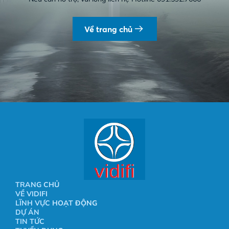
Về trang chủ
TRANG CHỦ
VỀ VIDIFI
LĨNH VỰC HOẠT ĐỘNG
DỰ ÁN
TIN TỨC