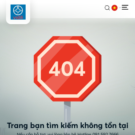
Trang bạn tìm kiếm không tồn tại
Nếu cần hỗ trợ, vui lòng liên hệ Hotline 091.592.7666