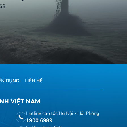
68
ỂN DỤNG
LIÊN HỆ
ÍNH VIỆT NAM
Hotline cao tốc Hà Nội - Hải Phòng
1900 6989