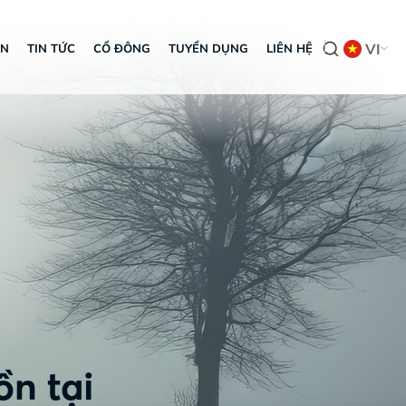
VI
ÁN
TIN TỨC
CỔ ĐÔNG
TUYỂN DỤNG
LIÊN HỆ
ồn tại