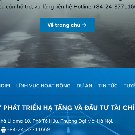
u cần hỗ trợ, vui lòng liên hệ Hotline
+84-24-377116
Về trang chủ
IDIFI
LĨNH VỰC HOẠT ĐỘNG
DỰ ÁN
TIN TỨC
TUY
PHÁT TRIỂN HẠ TẦNG VÀ ĐẦU TƯ TÀI CH
nhà Lilama 10, Phố Tố Hữu, Phường Đại Mỗ, Hà Nội.
|
+84-24-37711669